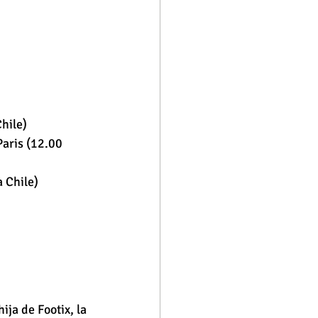
hile)
aris (12.00 
 Chile)
ija de Footix, la 