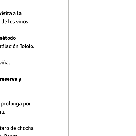
visita a la 
de los vinos.
método 
tilación Tololo.
viña.
reserva y 
e prolonga por 
a. 
rtaro de chocha 