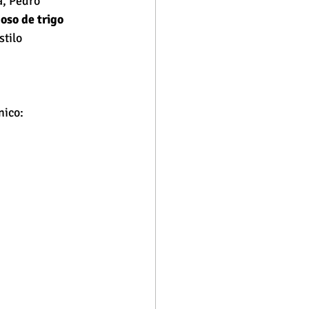
, Pedro 
oso de trigo 
tilo 
ico: 