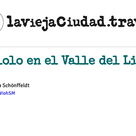
lolo en el Valle del L
ellas.
 Schönffeldt
xWiohSM