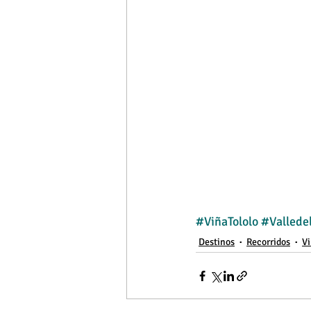
#ViñaTololo
#Vallede
Destinos
Recorridos
V