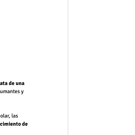
rata de una 
pumantes y 
lar, las 
cimiento de 