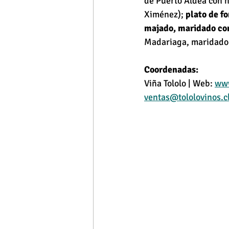
de Puerto Aldea con h
Ximénez); 
plato de fo
majado, maridado con
Madariaga, maridado c
Coordenadas:
Viña Tololo | Web: 
www
ventas@tololovinos.c