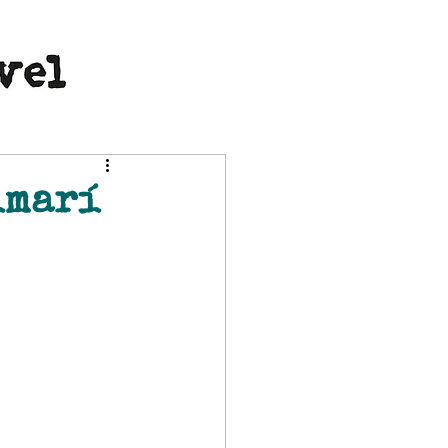
imarí