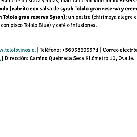
elado de mostaza y algas, maridado con vino Tololo Reserva
ndo (cabrito con salsa de syrah Tololo gran reserva y crem
 Tololo gran reserva Syrah)
; un postre (chirimoya alegre es
on pisco Tololo Blue) y café o infusiones.
.tololovinos.cl
 | Teléfono: +56938693971 | Correo electrón
l
 | Dirección: Camino Quebrada Seca Kilómetro 10, Ovalle.