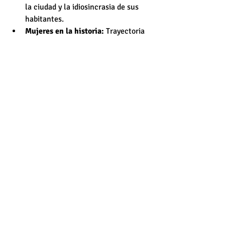
la ciudad y la idiosincrasia de sus 
habitantes.
Mujeres en la historia:
 Trayectoria 
cronológica a través de los ojos de 
las mujeres más influyentes de 
Argentina. Desde Evita a Mafalda.
400 años de historia argentina:
Clase de historia y caminata 
turística, donde se explora desde la 
invasión hasta el estado moderno.
WEB: 
criticaltours-ba.com
FACEBOOK: 
Critical Thinking Tours
Este artículo se publicó en suplemento 
Sábado del diario La Cuarta en Chile el 
sábado 9 de marzo de 2019