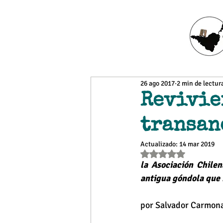
26 ago 2017
2 min de lectur
Revivie
transan
Actualizado:
14 mar 2019
Obtuvo NaN de 5 estr
la Asociación Chile
antigua góndola que 
por Salvador Carmona