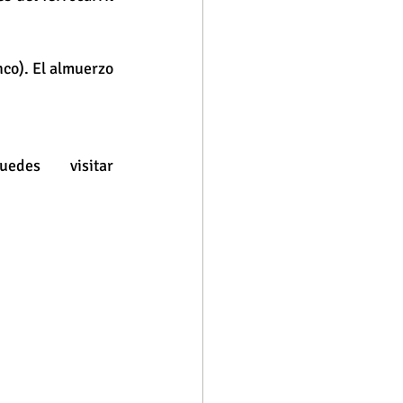
co). El almuerzo 
Para conocer las próximas salidas de la góndola, puedes visitar 