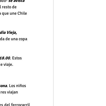
ado- 
se avista 
l resto de 
a que une Chile 
ia Vieja, 
da de una copa 
 18.00
. Estos 
e viaje.
sona
. Los niños 
res viajan 
 del ferrocarril 