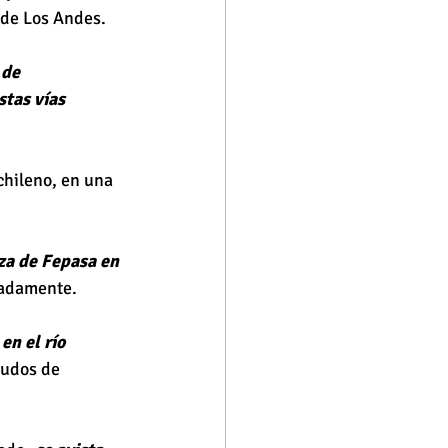
 de Los Andes.
 de 
tas vías 
chileno, en una 
za de Fepasa en 
madamente.
n el río 
ludos de 