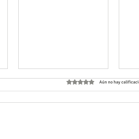
Obtuvo 0 de 5 estrellas.
Aún no hay calificac
Experiencia submarina
Skat
en Algarrobo
bril