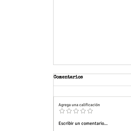
Comentarios
Agrega una calificación
Recorrido patrimonial en
Escribir un comentario...
Punta de Fraile