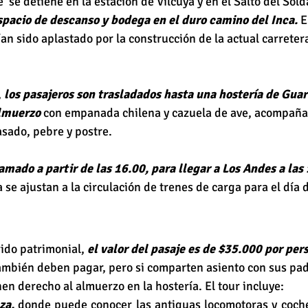
 se detiene en la estación de Vilcuya y en el Salto del Sold
spacio de descanso y bodega en el duro camino del Inca. 
E
an sido aplastado por la construcción de la actual carreter
 
los pasajeros son trasladados hasta una hostería de Guard
almuerzo
 con empanada chilena y cazuela de ave, acompaña
asado, pebre y postre.
amado a partir de las 16.00, para llegar a Los Andes a las
 se ajustan a la circulación de trenes de carga para el día d
rido patrimonial, 
el valor del pasaje es de $35.000 por per
mbién deben pagar, pero si comparten asiento con sus pad
en derecho al almuerzo en la hostería. El tour incluye:
za,
 donde puede conocer las antiguas locomotoras y coches