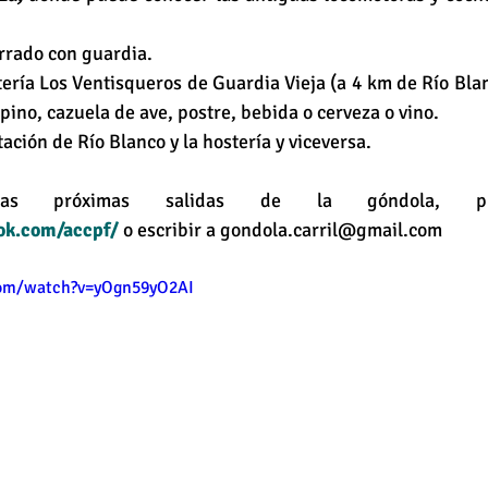
rrado con guardia.
tería Los Ventisqueros de Guardia Vieja (a 4 km de Río Blan
ino, cazuela de ave, postre, bebida o cerveza o vino.
stación de Río Blanco y la hostería y viceversa.
ok.com/accpf/
 o escribir a gondola.carril@gmail.com
com/watch?v=yOgn59yO2AI