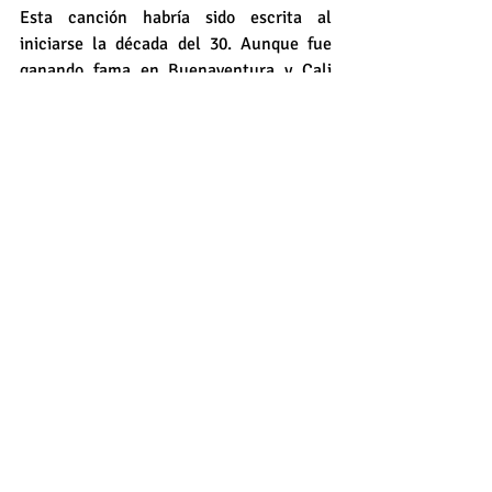
Esta canción habría sido escrita al 
iniciarse la década del 30. Aunque fue 
ganando fama en Buenaventura y Cali 
gracias al pregoneo de Petronio, 
fue 
popularizada por la voz de Tito Cortés en 
la década del sesenta y se convirtió en 
un himno para toda la ciudad.
“Está canción se regó tanto por el 
mundo, 
tanto así que más de 100 países, 
sus orquestas sinfónicas lo tienen en su 
repertorio. Entonces a eso se debe la 
fama de Petronio Álvarez”
, agrega 
Heraclio.
El festival: su última estación