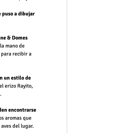
e puso a dibujar 
une & Domes 
 la mano de 
para recibir a 
n un estilo de 
l erizo Rayito, 
.
den encontrarse 
los aromas que 
 aves del lugar.