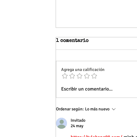
1 comentario
Agrega una calificación
Recorrido patrimonial en
Escribir un comentario...
Punta de Fraile
Ordenar según:
Lo más nuevo
Invitado
24 may