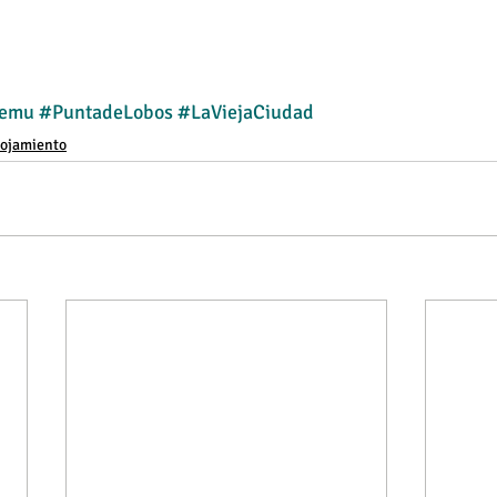
lemu
#PuntadeLobos
#LaViejaCiudad
lojamiento