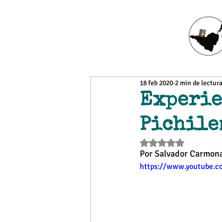
18 feb 2020
2 min de lectur
Experie
Pichile
Obtuvo NaN de 5 estr
Por Salvador Carmona
https://www.youtube.